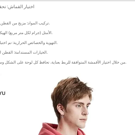
2. اختيار القماش: ت
تركيب المواد: مزيج من القطن والبوليستر والألياف اللدنة يسمح بالنعومة والمرونة والتمدد.
الوزن والملمس: يضمن نظام GSM الأمثل (جرام لكل متر مربع) الهيكل دون التضحية بالراحة.
التهوية والخصائص الحرارية: تم اختبار الأقمشة من أجل امتصاص الرطوبة وتنظيم درجة الحرارة.
الخيارات المستدامة: القطن العضوي والألياف المعاد تدويرها تلبي المعايير البيئية العالمية.
من خلال اختيار الأقمشة المتوافقة للربط بعناية، تحافظ كل لوحة على الشكل وسلامة الألوان وجودة اللمس، مما يضمن طول العمر والراحة.