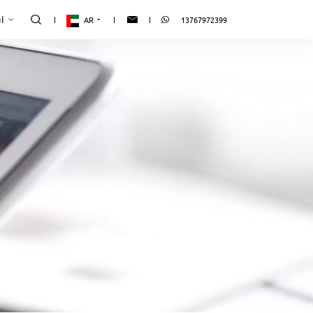
ات
AR
13767972399
ات