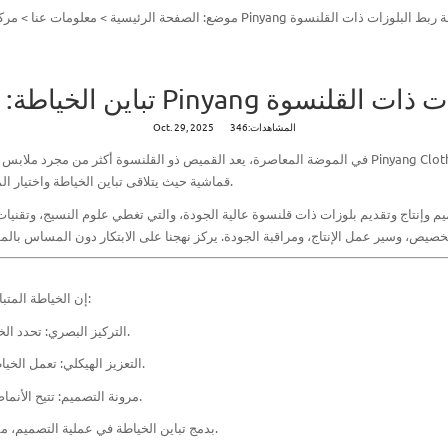
خياطة: كيف تتقن ملابس Pinyang حرفة ربط البلوزات ذات القلنسوة
موضع:
الصفحة الرئيسية
>
معلومات عنا
>
مركز
Pi حرفة ربط البلوزات ذات القلنسوة
المشاهدات:346
Oct. 29, 2025
Pinyang Clot
أكثر من مجرد ملابس غير رسمية - فهو مزيج من الأسلوب والوظيفة والحرفية. في
في الموضة المعاصرة، يعد
القميص ذو القلنسوة
قماشية حيث يتلاقى تباين الخياطة واختيار المواد والتصميم الوظيفي لإنشاء ملابس جذابة ومريحة بصريًا.
يم وإنتاج وتقديم بلوزات ذات قلنسوة عالية الجودة، والتي تغطي علوم النسيج، وتقنيات
إن الخياطة المتباينة ليست مجرد ديكور، بل هي سمة وظيفية وجمالية مميزة:
التركيز البصري: تحدد الخيوط المتباينة خطوط الملابس وتسلط الضوء على اللوحات.
التعزيز الهيكلي: تعمل الخياطة على تقوية نقاط الضغط مثل الأكتاف والجيوب والدرزات.
مرونة التصميم: تتيح الأنماط الإبداعية أو التأثيرات الهندسية أو تكامل العلامات التجارية.
تقوم Pinyang Clothing بدمج تباين الخياطة في عملية التصميم، مما يضمن تعزيز المتانة والجماليات.