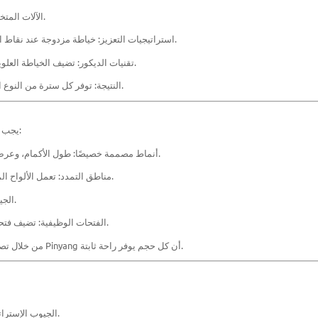
الآلات المتخصصة: تتيح الآلات المحوسبة والمتعددة الإبر وضع الغرز بدقة.
استراتيجيات التعزيز: خياطة مزدوجة عند نقاط الضغط والتعزيز الاستراتيجي في الجيوب والأصفاد والدرزات.
تقنيات الديكور: تضيف الخياطة العلوية والقفل المسطح والخياطة المغطاة قيمة بصرية ووظيفية.
النتيجة: توفر كل سترة من النوع الثقيل طبقات متينة تكمل التصميم مع تعزيز إمكانية الارتداء.
يجب أن تتحرك السترة ذات القلنسوة المقسمة جيدًا مع مرتديها:
أنماط مصممة خصيصًا: طول الأكمام، وعرض الكتفين، وشكل الجسم المستدق مصمم لتحقيق المرونة.
مناطق التمدد: تعمل الألواح الموجودة حول المرفقين والكتفين والخصر على تعزيز الحركة.
الجيوب والأغطية: متكاملة دون المساس بالصورة الظلية العامة.
الفتحات الوظيفية: تضيف فتحات الإبهام والسحابات والأغطية القابلة للتعديل فوائد عملية.
من خلال تصنيف الأنماط ثلاثية الأبعاد وأخذ عينات النماذج الأولية، تضمن Pinyang أن كل حجم يوفر راحة ثابتة.
الجيوب الإستراتيجية: مصممة للتخزين الآمن مع الحفاظ على محاذاة اللوحة.