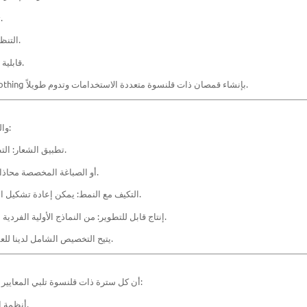
تصميم غطاء الرأس: أغطية قابلة للتعديل للحماية والملاءمة.
التنظيم الحراري: طبقات القماش تدعم الدفء دون زيادة حجمها.
قابلية الارتداء: طبقات مريحة وخياطة معززة تمنع الضغط والتشوه.
من خلال دمج الوظيفة في تصميم الربط، تقوم Pinyang Clothing بإنشاء قمصان ذات قلنسوة متعددة الاستخدامات وتدوم طويلاً.
يعد التخصيص أمرًا أساسيًا بالنسبة إلى B2B والطلبات الفردية:
تطبيق الشعار: التطريز أو التسامي أو نقل الحرارة المتكامل مع لوحات الربط.
مطابقة الألوان: تضمن الصباغة Pantone أو الصباغة المخصصة محاذاة العلامة التجارية.
التكيف مع النمط: يمكن إعادة تشكيل اللوحات لتناسب العلامة التجارية الفريدة أو النمط الشخصي.
إنتاج قابل للتطوير: من النماذج الأولية الفردية إلى أكثر من 10000 وحدة، مع الحفاظ على الجودة المتسقة.
يتيح التخصيص الشامل لدينا للعملاء تحقيق الرؤى الإبداعية دون المساس بالمتانة أو الراحة.
يضمن التكامل الرأسي لشركة Pinyang Clothing أن كل سترة ذات قلنسوة تلبي المعايير الصارمة:
أنظمة القطع الآلية: تحافظ على دقة اللوحة وتقلل من هدر القماش.