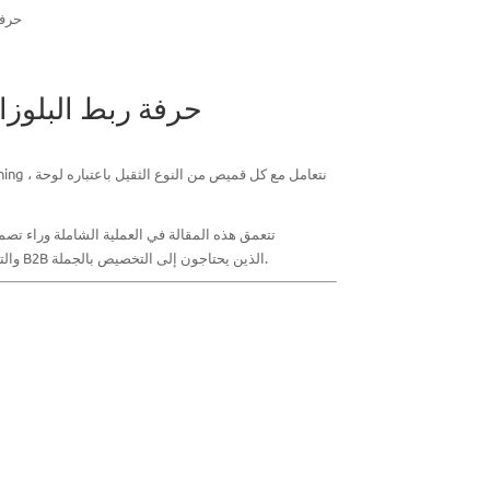
تباين ال
تباين الخياطة: كيف تتقن ملابس nyang
، نتعامل مع كل قميص من النوع الثقيل باعتباره لوحة
hing
تتعمق هذه المقالة في العملية الشاملة وراء تصم
والتخصيص، وسير عمل الإنتاج، ومراقبة الجودة. يركز نهجنا على الابتكار دون المساس بالموثوقية، وتقديم الطعام لعشاق الموضة الأفراد وكذلك عملاء B2B الذين يحتاجون إلى التخصيص بالجملة.