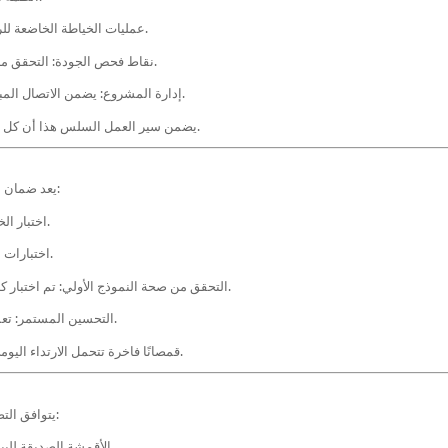
عمليات الخياطة الخاضعة للرقابة: عمليات التفتيش متعددة المراحل تضمن دقة الخياطة.
نقاط فحص الجودة: التحقق من محاذاة اللوحة، وشد الغرز، وقوة التماس، وتناسق الألوان.
إدارة المشروع: يضمن الاتصال المبسط التسليم في الوقت المناسب، خاصة للطلبات المجمعة.
يضمن سير العمل السلس هذا أن كل سترة ذات قلنسوة مقسمة تجسد الحرفية والتميز الوظيفي.
يعد ضمان الجودة أمرًا بالغ الأهمية للحفاظ على سمعة العلامة التجارية:
اختبار الخيوط والدرزات: التحقق من قوة الشد والمرونة وثبات اللون.
اختبارات التآكل والغسيل: تضمن طول العمر والحد الأدنى من التشوه.
التحقق من صحة النموذج الأولي: تم اختبار كل تصميم في ظل ظروف العالم الحقيقي قبل الإنتاج الضخم.
التحسين المستمر: تعمل حلقات التغذية الراجعة على تحسين تقنيات ومواد الإنتاج.
من خلال إعطاء الأولوية للجودة، توفر Pinyang Clothing قمصانًا فاخرة تتحمل الارتداء اليومي.
يتوافق التصنيع المستدام مع توقعات المستهلكين ومسؤولية الشركات:
الأقمشة الصديقة للبيئة: المواد المعاد تدويرها أو العضوية تقلل من البصمة البيئية.