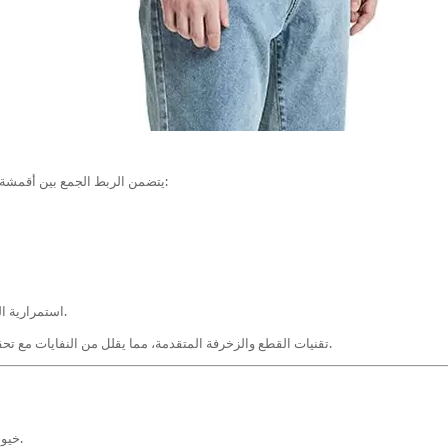
يتضمن الربط الجمع بين أقمشة أو ألوان أو مواد مختلفة في ثوب واحد. الاعتبارات الرئيسية:
استمرارية النمط: تضمن الخياطة التناغم البصري عبر اللوحات المتنوعة.
تستخدم شركة Pinyang Clothing تقنيات القطع والزخرفة المتقدمة، مما يقلل من النفايات مع تحقيق تسجيل مثالي للوحة.
خيوط متباينة: تم اختيارها من أجل المتانة والمرونة وثبات اللون.