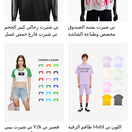
تي شيرت يشبه الصندوق
تي شيرت رجالي كبير الحجم
مخصص وطباعة الشاشة
تي شيرت فارغ حمض غسل
الوزن الثقيل الشمس تتلاشى
غسل يشبه الصندوق اقتصاص
المتعثرة بلايز خمر للرجال
طاقم الرقبة Mutil اللون تي
تي شيرت بيبي Y2k قصير تي