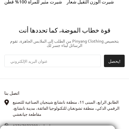
شيرت الوزن الثقيل شعار
شيرت مثير للمرأة 100% قطن
مخصص تي شيرت
مسامي
قوة خطاب الموضة، كما تحددها أنت
من الطلب إلى الملابس الجاهزة، تقوم Pinyang Clothing بتخصيص
الرسائل لبناء جسر لك
يحصل!
اتصل بنا
الطابق الرابع، المبنى 11، منطقة نانشانغ شينجيان الصناعية للتصنيع
الرقمي الذكي، منطقة تشونغنان للتكنولوجيا الفائقة، مدينة نانشانغ،
مقاطعة جيانغشي
واتساب:
13767972399