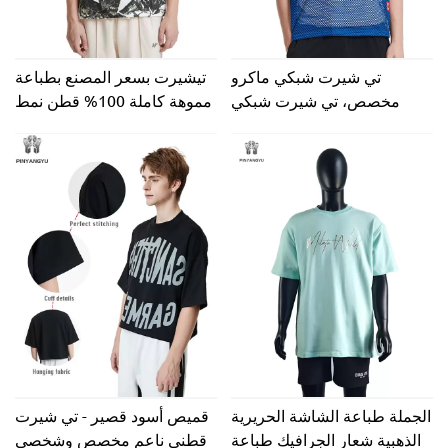
تي شيرت شبكي ماكرو
تيشيرت بسعر المصنع بطباعة
مخصص، تي شيرت شبكي
مموهة كاملة 100% قطن نمط
بفتحات كبيرة للتنفس للرياضة
غير رسمي مقاس كبير مناسب
والصيف
قصير الطول قماش جيرسي
طباعة DTG
الجملة طباعة الشاشة الحريرية
قميص أسود قصير - تي شيرت
الذهبية شعار الجرافيك طباعة
قطني ناعم مخصص وشخصي