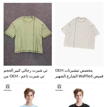
OEM مخصص تيشيرتات
تي شيرت رجالي كبير الحجم
الشارع الشهير Waffled قميص
من OEM - تي شيرت ناعم
طويل الأكمام الشركة المصنعة
مسامي للارتداء اليومي المريح
لصندوق المحاصيل مناسب
للحرارة كبيرة الحجم للرجال