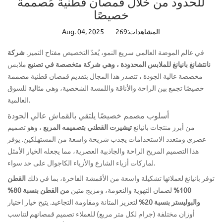
للحدود من خلال قمصان قطنية مُصممة
خصيصًا
المشاهدات:269
Aug. 04, 2025
في عالم الموضة العالمي سريع النمو، يُعدّ التخصيص مفتاح التميز.
شركة
نانتشانغ بانيانغ للملابس المحدودة
، وهي شركة متخصصة في تصنيع
ملابس
مخصصة عالية الجودة
، تتصدر هذا المجال بتقديم قمصان قطنية مصممة
خصيصًا تجمع بين الراحة والأناقة واللمسة الشخصية، وهي مثالية للسوق
العالمية.
أسلوب مصمم خصيصًا يلتقي بالقماش عالي الجودة
من أبرز منتجات بانيانغ
تيشيرت القطني
بتصميمه المربع
،
وهو تصميم
عصري ومتعدد الاستخدامات يجذب شريحة واسعة من المستهلكين. يوفر
هذا التصميم المريح الراحة والجاذبية العصرية، مما يجعله الخيار الأمثل
لماركات أزياء الشارع والأزياء الكاجوال على حد سواء.
توفر بانيانغ لعملائها تشكيلة واسعة من الأقمشة الفاخرة، بما في ذلك
القطن
100%
لضمان التهوية والنعومة، ومزيج متين
من القطن بنسبة 80%
والبوليستر بنسبة 20%
لتعزيز المتانة ومقاومة التجاعيد. يتيح خيار اختيار
أوزان مختلفة (جرام لكل متر مربع) للعملاء تصميم قمصانهم لتناسب