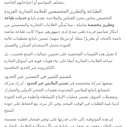
مختلف المواسم أو احتياجاتهم الخاصة.
الطباعة والتطريز المخصصين للعلامة التجارية الفريدة
التخصيص يتجاوز مجرد القماش والملاءمة. تقدم بانيانغ
خدمات طباعة
وتطريز مخصصة
شاملة ، مما يُمكّن العلامات التجارية والمصممين من
ابتكار تصاميم فريدة تلقى صدىً لدى جمهورهم. سواءً كانت طباعة شاشة
نابضة بالحياة، أو تطريزًا متقنًا، أو مزيجًا منهما، تضمن بانيانغ تشطيبات عالية
الجودة تتحمل الاستخدام المتكرر والغسيل.
لا تعمل هذه اللمسات الشخصية على تحسين جماليات المنتج فحسب، بل
تساعد العلامات التجارية أيضًا على بناء هويات قوية في أسواق التجارة
الإلكترونية عبر الحدود التنافسية.
مُصمم للتميز في التصدير عبر الحدود
بصفتها شركة متخصصة في
تصدير الملابس عبر الحدود
، تُدرك شركة
نانتشانغ بانيانغ للملابس المحدودة تعقيدات الشحن الدولي والجمارك
وتفضيلات السوق. تضمن عمليات الإنتاج المُبسّطة وأنظمة مراقبة الجودة
لدينا تلبية الطلبات في الوقت المحدد وفي كل مرة، مع الحفاظ على جودة
المنتج.
إن هذه الموثوقية، إلى جانب قدرتها على توفير قمصان قطنية مصممة
حسب الطلب وعصرية، تجعل من بانيانج شريكًا موثوقًا به للعلامات التجارية