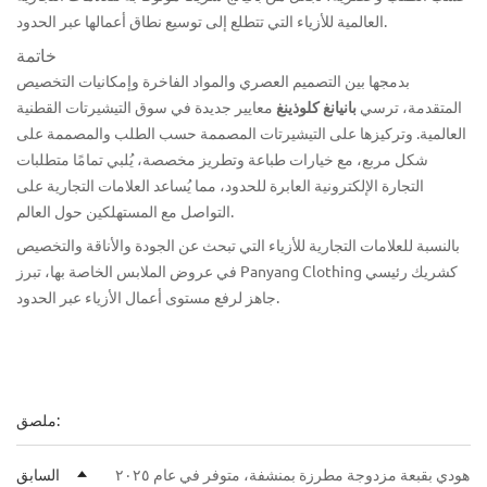
العالمية للأزياء التي تتطلع إلى توسيع نطاق أعمالها عبر الحدود.
خاتمة
بدمجها بين التصميم العصري والمواد الفاخرة وإمكانيات التخصيص
المتقدمة، ترسي
بانيانغ كلوذينغ
معايير جديدة في سوق التيشيرتات القطنية
العالمية. وتركيزها على التيشيرتات المصممة حسب الطلب والمصممة على
شكل مربع، مع خيارات طباعة وتطريز مخصصة، يُلبي تمامًا متطلبات
التجارة الإلكترونية العابرة للحدود، مما يُساعد العلامات التجارية على
التواصل مع المستهلكين حول العالم.
بالنسبة للعلامات التجارية للأزياء التي تبحث عن الجودة والأناقة والتخصيص
في عروض الملابس الخاصة بها، تبرز Panyang Clothing كشريك رئيسي
جاهز لرفع مستوى أعمال الأزياء عبر الحدود.
ملصق:
هودي بقبعة مزدوجة مطرزة بمنشفة، متوفر في عام ٢٠٢٥
السابق