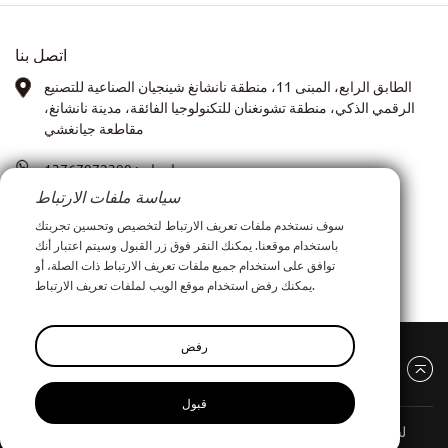
اتصل بنا
الطابق الرابع، المبنى 11، منطقة نانشانغ شينجيان الصناعية للتصنيع
الرقمي الذكي، منطقة تشونغنان للتكنولوجيا الفائقة، مدينة نانشانغ،
مقاطعة جيانغشي
واتساب:
13767972399
سياسة ملفات الارتباط
صورة: آنا شيا
سوف نستخدم ملفات تعريف الارتباط لتخصيص وتحسين تجربتك
باستخدام موقعنا. يمكنك النقر فوق زر القبول وسيتم اعتبار أنك
xiay0707i@outlook.com
البريد الإلكتروني:
توافق على استخدام جميع ملفات تعريف الارتباط ذات الصلة، أو
يمكنك رفض استخدام موقع الويب لملفات تعريف الارتباط.
رفض
قبول
لشركة نانتشانغ بينيانغ للملابس المحدودة
جميع الحقوق محفوظة