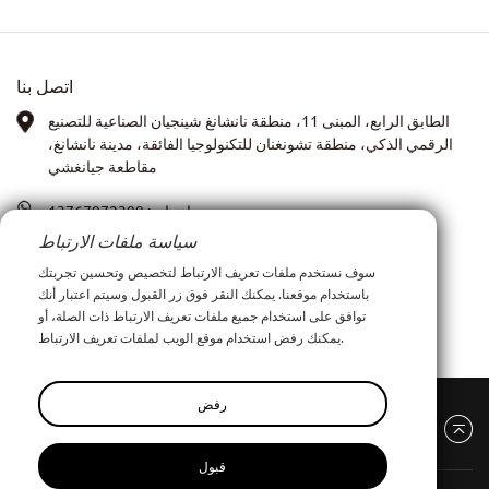
اتصل بنا
الطابق الرابع، المبنى 11، منطقة نانشانغ شينجيان الصناعية للتصنيع
الرقمي الذكي، منطقة تشونغنان للتكنولوجيا الفائقة، مدينة نانشانغ،
مقاطعة جيانغشي
واتساب:
13767972399
سياسة ملفات الارتباط
صورة: آنا شيا
سوف نستخدم ملفات تعريف الارتباط لتخصيص وتحسين تجربتك
باستخدام موقعنا. يمكنك النقر فوق زر القبول وسيتم اعتبار أنك
xiay0707i@outlook.com
البريد الإلكتروني:
توافق على استخدام جميع ملفات تعريف الارتباط ذات الصلة، أو
يمكنك رفض استخدام موقع الويب لملفات تعريف الارتباط.
رفض
قبول