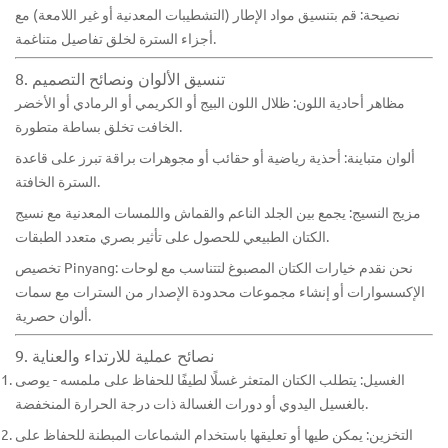
نصيحة: قم بتنسيق مواد الإطار (التشطيبات المعدنية أو غير اللامعة) مع
أجزاء السترة لخلق تفاصيل متناغمة.
8. تنسيق الألوان ونصائح التصميم
مظاهر أحادية اللون: ظلال اللون البيج أو الكريمي أو الرمادي أو الأخضر
الخافت تخلق بساطة متطورة.
ألوان متباينة: أحذية رياضية أو حقائب أو مجوهرات براقة تبرز على قاعدة
السترة الخافتة.
مزيج النسيج: يجمع بين الجلد الناعم والقماش واللمسات المعدنية مع نسيج
الكتان الطبيعي للحصول على تأثير بصري متعدد الطبقات.
تخصيص Pinyang: نحن نقدم خيارات الكتان المصبوغ لتتناسب مع لوحات
الإكسسوارات أو إنشاء مجموعات محدودة الإصدار من السترات مع سمات
ألوان حصرية.
9. نصائح عملية للارتداء والعناية
الغسيل: يتطلب الكتان المتعثر غسلًا لطيفًا للحفاظ على ملمسه - يوصى
بالغسيل اليدوي أو دورات الغسالة ذات درجة الحرارة المنخفضة.
التخزين: يمكن طيها أو تعليقها باستخدام الشماعات المبطنة للحفاظ على