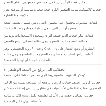
يمكن لغطاء الرأس أن يكمل أو يتناقض مع هوديي الكتان المتعثر:
قبعات كلاسيكية: مثالية للطقس البارد، قبعة صغيرة مناسبة أو مترهلة تعزز
جاذبية نمط الشارع.
قبعات البيسبول: للحصول على مظهر رياضي وغير رسمي، تضيف القبعة
المتعثرة أو تلك التي تحمل شعارات مطرزة طابعًا شخصيًا.
قبعات الدلو: قبعات الدلو خفيفة الوزن ومتعددة الاستخدامات تزيد من
جمالية السترة ذات القلنسوة، وهي مثالية لفصلي الربيع والصيف.
رؤية التخصيص: توفر Pinyang Clothing التطريز أو وضع الشعار على
أغطية الرأس لتتناسب أو تتباين مع السترة ذات القلنسوة، وهي مثالية
للطلبات بالجملة أو الهدايا الشخصية.
3. الحقائب التي ترفع من النمط الوظيفي
يمكن للحقيبة المناسبة ربط الزي معًا مع الحفاظ على المنفعة:
حقائب كروس: تضيف حقائب كروس الرفيعة أو المدمجة لمسة من الرقي
الحضري، مما يحافظ على الأساسيات في متناول اليد دون إضافة حجم كبير.
حقائب القماش: حقيبة من الألياف الطبيعية تكمل نسيج الكتان، مثالية
للأنشطة النهارية غير الرسمية.