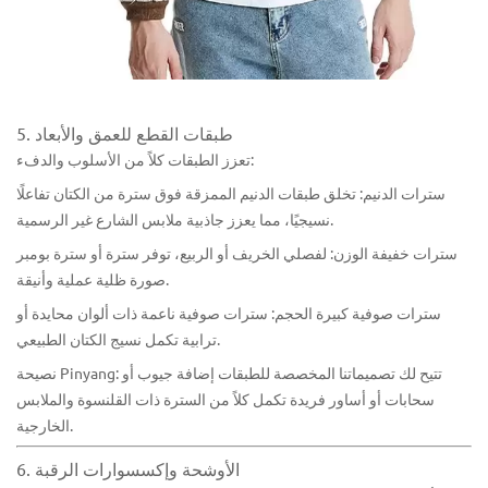
5. طبقات القطع للعمق والأبعاد
تعزز الطبقات كلاً من الأسلوب والدفء:
سترات الدنيم: تخلق طبقات الدنيم الممزقة فوق سترة من الكتان تفاعلًا
نسيجيًا، مما يعزز جاذبية ملابس الشارع غير الرسمية.
سترات خفيفة الوزن: لفصلي الخريف أو الربيع، توفر سترة أو سترة بومبر
صورة ظلية عملية وأنيقة.
سترات صوفية كبيرة الحجم: سترات صوفية ناعمة ذات ألوان محايدة أو
ترابية تكمل نسيج الكتان الطبيعي.
نصيحة Pinyang: تتيح لك تصميماتنا المخصصة للطبقات إضافة جيوب أو
سحابات أو أساور فريدة تكمل كلاً من السترة ذات القلنسوة والملابس
الخارجية.
6. الأوشحة وإكسسوارات الرقبة