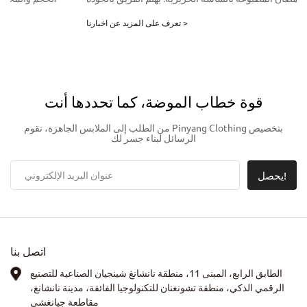
وجعل الأشياء مميزة لكل عميل. يستخدمون سلسلة التوريد الخاصة بهم
تعرف على المزيد عن اخبارنا >
لإنهاء الطلبات بشكل أسرع. يمكن تنفيذ الطلبات بشكل أسرع بنسبة تصل
إلى 20% من الشركات الأخرى.
قوة خطاب الموضة، كما تحددها أنت
من الطلب إلى الملابس الجاهزة، تقوم Pinyang Clothing بتخصيص
الرسائل لبناء جسر لك
يحصل!
اتصل بنا
الطابق الرابع، المبنى 11، منطقة نانشانغ شينجيان الصناعية للتصنيع
الرقمي الذكي، منطقة تشونغنان للتكنولوجيا الفائقة، مدينة نانشانغ،
مقاطعة جيانغشي