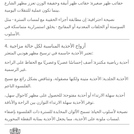
حقائب ظهر صغيرة: حقائب ظهر أنيقة وخفيفة الوزن تعزز مظهر الشارع
بينما تكون عملية للتنقلات اليومية.
نصيحة احترافية: إن مطابقة أجزاء الحقيبة مع لمسات السترة - مثل
السوستة أو الحلقات المعدنية أو المفاتيح - يخلق استمرارية متماسكة في
الأسلوب.
4. أزواج الأحذية المناسبة لكل حالة مزاجية
تعتبر الأحذية حاسمة في ترسيخ مظهر هوديي المتعثر:
أحذية رياضية مكتنزة: أضف إحساسًا عصريًا وعصريًا مع الحفاظ على الراحة
غير الرسمية.
الأحذية الجلدية: الأحذية متينة ولكنها مصقولة، وتتناقض بشكل رائع مع نسيج
القلنسوة الناعم.
أحذية سهلة الارتداء أو أحذية مفتوحة: للحصول على مظهر كاجوال سهل،
توفر الأحذية سهلة الارتداء التوازن بين الراحة والأناقة.
نصيحة لأسلوب الحياة: تسمح الألوان المحايدة للسترة ذات القلنسوة بإضفاء
لمسات ملونة على الأحذية، مما يجعل الأحذية بمثابة النقطة المحورية.