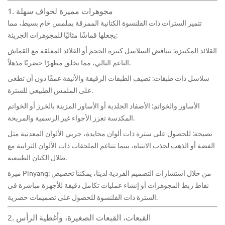
1. مجوهرات مميزة لحواف سهلة
تتميز السترات ذات القلنسوة الكتانية الممزقة بملمس خام بسيط، مما
يجعلها قماشًا مثاليًا للمجوهرات الجريئة:
القلائد المكتنزة: تتناقض السلاسل كبيرة الحجم أو القلائد المعلقة مع القماش
الناعم البالي، مما يخلق مظهرًا حضريًا مذهلاً.
سلاسل ذات طبقات: تضيف الطبقات الرقيقة والأنيقة عمقًا دون أن تطغى
على الملمس الطبيعي للسترة.
الأساور والخواتم: الأصفاد الجلدية أو الأساور المزينة بالخرز أو الخواتم
المكدسة تعزز الأجواء غير الرسمية والمريحة.
نصيحة: للحصول على سترة ذات ألوان محايدة، جربي الألوان المعدنية مثل
الفضة أو الذهب لجذب الانتباه، بينما تتناغم الملحقات ذات الألوان الترابية مع
ظلال الكتان الطبيعية.
ميزة Pinyang: من خلال استشارات التصميم الفردية لدينا، يمكننا تخصيص
نقاط ربط المجوهرات أو إنشاء عمليات تكامل دقيقة للأجهزة مباشرة في
السترة ذات القلنسوة للحصول على تصميمات حصرية.
2. القبعات، القبعات الصغيرة، وأغطية الرأس