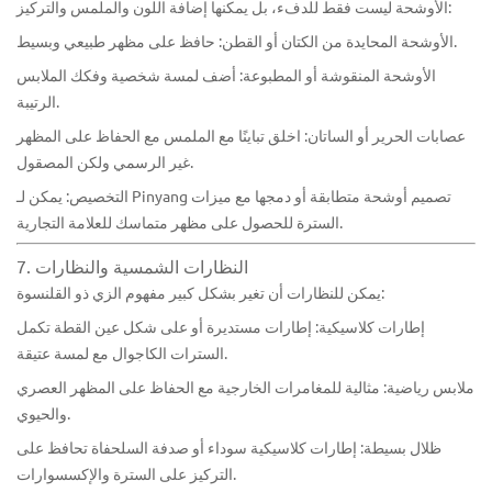
الأوشحة ليست فقط للدفء، بل يمكنها إضافة اللون والملمس والتركيز:
الأوشحة المحايدة من الكتان أو القطن: حافظ على مظهر طبيعي وبسيط.
الأوشحة المنقوشة أو المطبوعة: أضف لمسة شخصية وفكك الملابس
الرتيبة.
عصابات الحرير أو الساتان: اخلق تباينًا مع الملمس مع الحفاظ على المظهر
غير الرسمي ولكن المصقول.
التخصيص: يمكن لـ Pinyang تصميم أوشحة متطابقة أو دمجها مع ميزات
السترة للحصول على مظهر متماسك للعلامة التجارية.
7. النظارات الشمسية والنظارات
يمكن للنظارات أن تغير بشكل كبير مفهوم الزي ذو القلنسوة:
إطارات كلاسيكية: إطارات مستديرة أو على شكل عين القطة تكمل
السترات الكاجوال مع لمسة عتيقة.
ملابس رياضية: مثالية للمغامرات الخارجية مع الحفاظ على المظهر العصري
والحيوي.
ظلال بسيطة: إطارات كلاسيكية سوداء أو صدفة السلحفاة تحافظ على
التركيز على السترة والإكسسوارات.