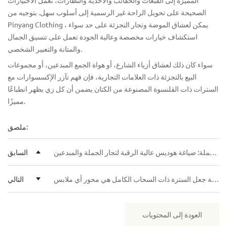
الصحيحة على تحويل الراحة غير الرسمية إلى أسلوب سهل. بتوجيه من
، يمكن لعشاق الموضة وتجار التجزئة على حد سواء
Pinyang Clothing
استكشاف خيارات مخصصة وعالية الجودة تعمل على تنسيق الجمال
والمتانة والتعبير الشخصي.
سواء كان ذلك لعشاق أزياء الشارع، أو هواة الجمع المبدعين، أو مجموعات
البيع بالتجزئة ذات العلامات التجارية، فإن فهم تآزر الإكسسوارات مع
السترات ذات القلنسوة المصنوعة من الكتان يضمن أن كل زي يظهر انطباعًا
مميزًا.
ملصق:
من النموذج الأولي إلى الإنتاج بالجملة: صياغة هوديس عالية الرقبة لتجار الجملة والمبدعين
السابق
كيفية جعل السترة ذات السحاب الكامل هي محور أي ملابس
التالي
العودة إلى المحتويات