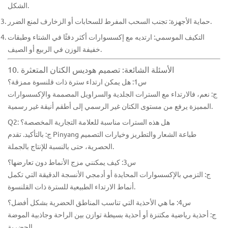
الشكل.
حماية الأجهزة: تجنب السحب المفرط للسحابات أو الزخارف لمنع الضرر.
التكيف الموسمي: ارتديه مع إكسسوارات أكثر دفئًا في الشتاء وطبقات
خفيفة الوزن في الربيع أو الصيف.
10. الأسئلة الشائعة: تصميم هوديس الكتان المتعثرة
س1: هل يمكن ارتداء سترة ذات قلنسوة ممزقة؟
ج: نعم، فالارتداء مع السترات الجلدية والسراويل المصممة والإكسسوارات
المميزة يرفع من مستوى الكتان غير الرسمي إلى أطقم أنيقة غير رسمية.
Q2: هل هذه السترات مناسبة للعلامة التجارية المخصصة؟
ج: بالتأكيد. تقدم Pinyang طباعة الشعار والتطريز وخيارات التصميم
الحصرية، حتى بالنسبة للإنتاج بالجملة.
س3: كيف يمكنني مزج الأنماط دون تعارضها؟
ج: التزمي بالإكسسوارات المحايدة أو أدمجي الأنسجة الدقيقة التي تكمل
أنماط الارتداء الطبيعية للسترة ذات القلنسوة.
س4: ما هي الأحذية التي تناسب المناطق الحضرية بشكل أفضل؟
ج: أحذية رياضية مكتنزة أو أحذية بسيطة توازن بين الراحة وجاذبية الموضة
الحضرية.