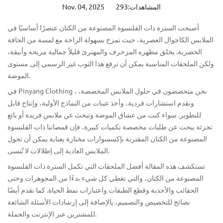
المشاهدات:293
Nov. 04, 2025
أصبحت
السترة ذات
القلنسوة المصنوعة من الكتان عنصرًا أساسيًا في
الملابس الكاجوال العصرية، حيث تمزج بسهولة الراحة مع لمسة من الحافة
الحضرية.
يخلق مظهره المزخرف والمهترئ قليلاً جمالية مريحة وأنيقة،
ولكن الملحقات المناسبة يمكن أن ترفع هذا الثوب غير الرسمي إلى مستوى
الموضة.
، نحن متخصصون في حلول الملابس المخصصة،
Pinyang Clothing
في
ونقدم استشارات فردية، وأخذ عينات من النماذج الأولية، وإنتاج قابل
للتطوير. سواء كنت من عشاق الموضة وتبحث عن ملابس فريدة أو بائع
تجزئة يبحث عن طلبات مخصصة بكميات كبيرة، فإن قمصاننا ذات القلنسوة
المصنوعة من الكتان المقترنة بإكسسوارات مختارة بعناية يمكن أن تحول
الملابس العادية إلى إطلالات لا تُنسى.
تستكشف هذه المقالة أفضل الملحقات التي تكمل السترة ذات القلنسوة
المصنوعة من الكتان، والتي تغطي كل شيء بدءًا من المجوهرات وحتى
الحقائب والأحذية وقطع الطبقات واعتبارات نمط الحياة. كما نقدم أيضًا
نصائح للتخصيص والتصميم، بالإضافة إلى إرشادات الأسئلة الشائعة
للمشترين عبر الإنترنت والجملة.