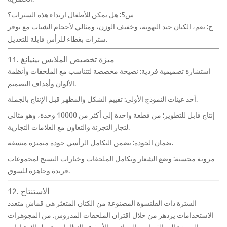
س5: هل يمكن للأطفال ارتداء هذه السترات؟
ج: نعم، الكتان جيد التهوية، وخفيف الوزن، ومثالي لأحجام الشباب مع توفر
سترات بغطاء للرأس قابلة للتعديل.
11. ميزة تخصيص الملابس بينيانغ
استشارة تصميمية فردية: نصيحة مخصصة لتتناسب مع الملحقات وأنظمة
الألوان وأهداف التصميم.
أخذ عينات النموذج الأولي: تقييم الشكل والمظهر قبل الإنتاج بالجملة.
إنتاج قابل للتطوير: من قطعة واحدة إلى أكثر من 10000 وحدة، وهو مثالي
لتجار التجزئة والتعاون مع العلامات التجارية.
ضمان الجودة: يضمن التكامل الرأسي جودة متميزة متسقة.
مرونة محسنة: وضع الشعار وتكامل الملحقات وخيارات النسيج لمجموعات
فريدة وجاهزة للسوق.
12. الاستنتاج
السترة ذات القلنسوة
المصنوعة من الكتان المتعثر
هي قماش متعدد
الاستخدامات يزدهر من خلال اقتران الملحقات المدروس. من المجوهرات
المميزة إلى القبعات والحقائب والأحذية والنظارات، تعمل الاختيارات