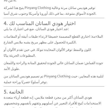
من 98%.
يتيح هذا لشركة Pinyang Clothing توفير هوديس ساتان مرنة وعالية
الجودة لأسواق متنوعة، بما في ذلك أوروبا وأمريكا وجنوب شرق آسيا.
4. اختيار هودي الساتان المناسب لك
عند اختيار هودي الساتان، ضع في اعتبارك ما يلي:
الملاءمة: اختاري القطع المصممة خصيصًا لارتداء طبقات أنيقة أو المقاسات
الكبيرة للحصول على مظهر مريح يشبه ملابس الشارع.
اللون والنمط: توفر الألوان المحايدة تنوعًا، في حين تقدم الألوان أو
المطبوعات الجريئة بيانًا.
جودة القماش: ضمان الساتان عالي الجودة لتحقيق المتانة والراحة واللمعان
طويل الأمد.
تم تصميم هوديس الساتان من Pinyang Clothing لتلبية هذه المعايير، حيث
توفر أسلوبًا عصريًا وراحة عملية.
5. الخاتمة
هودي الساتان
أكثر من مجرد قطعة ملابس، إنه قطعة أزياء متعددة
الاستخدامات تُتيح للأفراد التعبير عن أسلوبهم وثقتهم بأنفسهم وشخصيتهم.