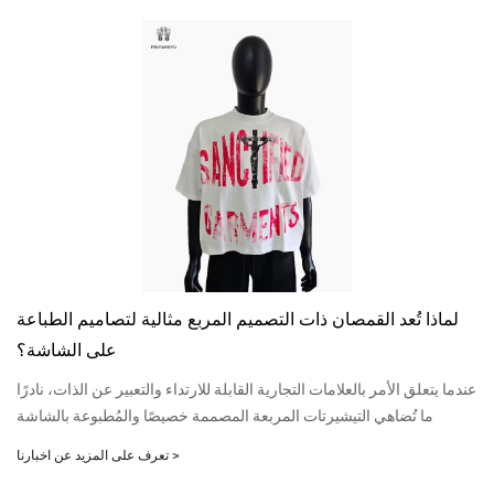
لماذا تُعد القمصان ذات التصميم المربع مثالية لتصاميم الطباعة
على الشاشة؟
حجار
عندما يتعلق الأمر بالعلامات التجارية القابلة للارتداء والتعبير عن الذات، نادرًا
عي،
ما تُضاهي التيشيرتات المربعة المصممة خصيصًا والمُطبوعة بالشاشة
لات
الحريرية في فعاليتها وأناقتها. بفضل تصميمها المُحكم وتصميمها الواسع،
تعرف على المزيد عن اخبارنا >
ياء
تُوفر التيشيرتات المربعة مساحة مثالية لعرض رسومات جريئة، أو شعارات
بضة
علامات تجارية، أو أعمال فنية مُفصلة.