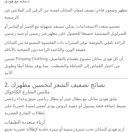
دمجه مع هودي:
مظهر وشعور فاخر: يضيف لمعان الساتان لمسة من الرقي إلى الملابس غير
الرسمية.
تصميم متعدد الاستخدامات: يمكن تنسيقه بسهولة مع الجينز أو التنانير أو
السراويل المصممة خصيصًا للحصول على مظهر غير رسمي أو شبه رسمي.
الراحة تلتقي بالموضة: توفر السترات ذات القلنسوة المصنوعة من الساتان
خفيفة الوزن والناعمة الراحة دون التضحية بالأناقة.
تضمن Pinyang Clothing أن كل هودي ساتان مصنوع باهتمام بالتفاصيل،
من اختيار القماش إلى الخياطة والتشطيب، مما يوفر منتجًا أنيقًا وطويل
الأمد.
2. نصائح تصفيف الشعر لتحسين مظهرك
ملابس الشارع الكاجوال
نسّق هودي ساتان مع بنطال جينز أو بنطال رياضي ضيق وحذاء رياضي
بسيط. إضافة قبعة بيسبول أو حقيبة كروس بودي تُضفي لمسةً عصريةً على
إطلالات الشارع العصرية.
أزياء متعددة الطبقات
ارتدِ هودي الساتان تحت سترة رسمية أو سترة جلدية لإطلالة عصرية تجمع