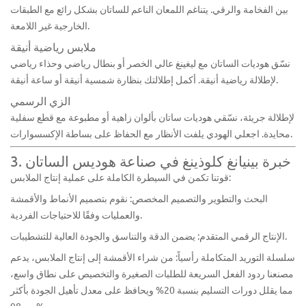
بين الفخامة والرقي. يتناغم اللمعان الناعم للساتان بشكل رائع مع الطبقات
الخارجية غير اللامعة.
ملابس رياضية أنيقة
نسّق هوديات الساتان مع ليغينغ عالي الخصر أو بنطال رياضي وحذاء رياضي
لإطلالة رياضية أنيقة. أكمل إطلالتك بنظارة شمسية أنيقة أو ساعة أنيقة.
الزي الرسمي
لإطلالة جريئة، نسّقي هوديات ساتان بألوان زاهية أو مطبوعة مع قطع سفلية
محايدة. اجعلي الهودي يلفت الأنظار مع الحفاظ على بساطة الإكسسوارات.
3. خبرة بينيانغ كلوذينغ في صناعة هوديس الساتان
قوتنا تكمن في السيطرة الكاملة على عملية إنتاج الملابس:
البحث والتطوير والتصميم المخصص: نقوم بتصميم الأنماط والأقمشة
والعمليات وفقًا للاحتياجات الفردية.
الإنتاج الرقمي المتقدم: يضمن الدقة والتناسق والجودة العالية للتشطيبات.
سلسلة التوريد المتكاملة رأسياً: من شراء الأقمشة إلى إنتاج الملابس، يدعم
مصنعنا ردود الفعل السريعة للطلبات الصغيرة والتخصيص على نطاق واسع،
مما يقلل دورات التسليم بنسبة 20% ويحافظ على معدل تأهيل الجودة بأكثر