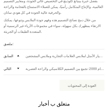
بفضل خبرة
بينيانغ كلوذينغ
في التخصيص عالي الجودة، ومعايير التصميم
العالمية، والإنتاج المتكامل رأسيًا، يمكن للعملاء الاستمتاع بالفخامة والراحة
والحرفية عالية الجودة في كل هودي ساتان.
من خلال دمج نصائح التصميم هذه وفهم جودة الملابس وتنوعها، يمكنك
الارتقاء بمظهرك بكل سهولة، سواء في مجموعات الأزياء غير الرسمية أو
المتعددة الطبقات أو الجريئة.
ملصق:
اتجاه جديد في الملابس المخصصة: أصبحت السترات ذات القلنسوة المطبوعة الخيار الأمثل لملابس العلامات التجارية وملابس المشجعين
السابق
قمصان تيشيرت فاخرة بتصميم جرافيكي لعام 2000: تجمع بين التصميم الكلاسيكي والراحة العصرية
التالي
العودة إلى المحتويات
متعلق ب
أخبار