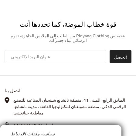
قوة خطاب الموضة، كما تحددها أنت
من الطلب إلى الملابس الجاهزة، تقوم Pinyang Clothing بتخصيص
الرسائل لبناء جسر لك
يحصل!
اتصل بنا
الطابق الرابع، المبنى 11، منطقة نانشانغ شينجيان الصناعية للتصنيع
الرقمي الذكي، منطقة تشونغنان للتكنولوجيا الفائقة، مدينة نانشانغ،
مقاطعة جيانغشي
واتساب:
13767972399
سياسة ملفات الارتباط