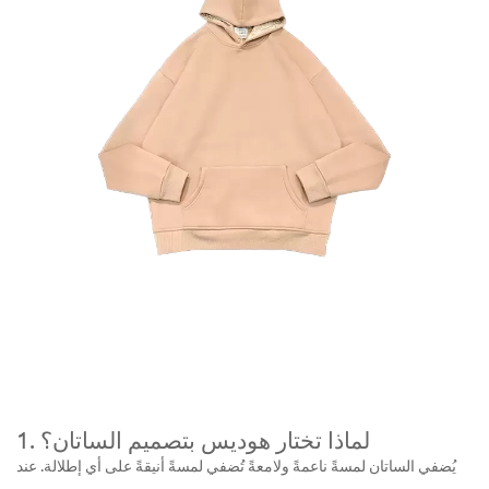
1. لماذا تختار هوديس بتصميم الساتان؟
يُضفي الساتان لمسةً ناعمةً ولامعةً تُضفي لمسةً أنيقةً على أي إطلالة. عند