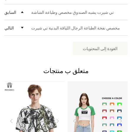
على ظهر السفينة (FOB) والتوصيل مع دفع الرسوم الجمركية
العائدين أو للطلبات الكبيرة، قد نقدم شروطًا أكثر مرونة.
(DDP).
تي شيرت يشبه الصندوق مخصص وطباعة الشاشة
السابق
مخصص نفخة الطباعة الرجال اللياقة البدنية تي شيرت
التالي
العودة إلى المحتويات
متعلق ب
منتجات