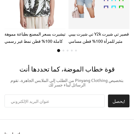
تي شيرت بيبي Y2k قصير تي شيرت
تيشيرت بسعر المصنع بطباعة مموهة
مثير للمرأة 100% قطن مسامي
كاملة 100% قطن نمط غير رسمي
مقاس كبير مناسب قصير الطول
قماش جيرسي طباعة DTG
قوة خطاب الموضة، كما تحددها أنت
من الطلب إلى الملابس الجاهزة، تقوم Pinyang Clothing بتخصيص
الرسائل لبناء جسر لك
يحصل!