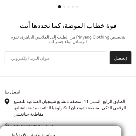
فضفاض واسع الساق القطن
بنطال رياضي عالي الجودة مصنوع
متماسكة المسار عداء ببطء عرق
من القطن 100%
بانت للرجال
قوة خطاب الموضة، كما تحددها أنت
من الطلب إلى الملابس الجاهزة، تقوم Pinyang Clothing بتخصيص
الرسائل لبناء جسر لك
يحصل!
اتصل بنا
الطابق الرابع، المبنى 11، منطقة نانشانغ شينجيان الصناعية للتصنيع
الرقمي الذكي، منطقة تشونغنان للتكنولوجيا الفائقة، مدينة نانشانغ،
مقاطعة جيانغشي
واتساب:
13767972399
سياسة ملفات الارتباط