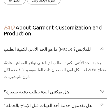
البريد الإلكتروني
اتصل بنا
FAQ
About Garment Customization and
Production
ما هو الحد الأدنى لكمية الطلب (MOQ) للملابس؟
يعتمد الحد الأدنى لكمية الطلب لدينا على توافر القماش. عادةً،
نحتاج ٢٥ قطعة لكل لون للقمصان ذات القلنسوة و٥٠ قطعة لكل
لون للتيشيرتات.
هل يمكنني البدء بطلب دفعة صغيرة؟
هل تقدمون خدمة أخذ العينات قبل الإنتاج بالجملة؟
بالتأكيد، لا نمانع الطلبات الصغيرة