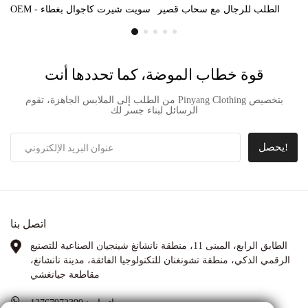
الطلب للرجال مع سحاب قصير
OEM - سويت شيرت كاجوال بغطاء
برأسين 100% قطن نمط ملابس
للرأس من الصوف الناعم
الشارع صديق للبيئة
قوة خطاب الموضة، كما تحددها أنت
من الطلب إلى الملابس الجاهزة، تقوم Pinyang Clothing بتخصيص
الرسائل لبناء جسر لك
يحصل!
اتصل بنا
الطابق الرابع، المبنى 11، منطقة نانشانغ شينجيان الصناعية للتصنيع
الرقمي الذكي، منطقة تشونغنان للتكنولوجيا الفائقة، مدينة نانشانغ،
مقاطعة جيانغشي
واتساب:
13767972399