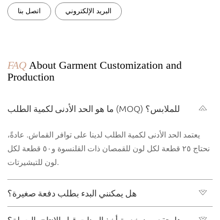
البريد الإلكتروني
اتصل بنا
FAQ
About Garment Customization and
Production
ما هو الحد الأدنى لكمية الطلب (MOQ) للملابس؟
يعتمد الحد الأدنى لكمية الطلب لدينا على توافر القماش. عادةً،
نحتاج ٢٥ قطعة لكل لون للقمصان ذات القلنسوة و٥٠ قطعة لكل
لون للتيشيرتات.
هل يمكنني البدء بطلب دفعة صغيرة؟
هل تقدمون خدمة أخذ العينات قبل الإنتاج بالجملة؟
بالتأكيد، لا نمانع الطلبات الصغيرة